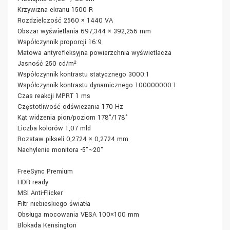
Krzywizna ekranu 1500 R
Rozdzielczość 2560 × 1440 VA
Obszar wyświetlania 697,344 × 392,256 mm
Współczynnik proporcji 16:9
Matowa antyrefleksyjna powierzchnia wyświetlacza
Jasność 250 cd/m²
Współczynnik kontrastu statycznego 3000:1
Współczynnik kontrastu dynamicznego 100000000:1
Czas reakcji MPRT 1 ms
Częstotliwość odświeżania 170 Hz
Kąt widzenia pion/poziom 178°/178°
Liczba kolorów 1,07 mld
Rozstaw pikseli 0,2724 × 0,2724 mm
Nachylenie monitora -5°~20°
FreeSync Premium
HDR ready
MSI Anti-Flicker
Filtr niebieskiego światła
Obsługa mocowania VESA 100×100 mm
Blokada Kensington