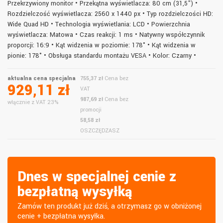
Przekrzywiony monitor • Przekątna wyświetlacza: 80 cm (31,5") •
Rozdzielczość wyświetlacza: 2560 x 1440 px • Typ rozdzielczości HD:
Wide Quad HD • Technologia wyświetlania: LCD • Powierzchnia
wyświetlacza: Matowa • Czas reakcji: 1 ms • Natywny współczynnik
proporcji: 16:9 • Kąt widzenia w poziomie: 178° • Kąt widzenia w
pionie: 178° • Obsługa standardu montażu VESA • Kolor: Czarny •
aktualna cena specjalna
755,37 zł
Cena bez
929,11 zł
VAT
987,69 zł
Cena bez
włącznie z VAT 23%
promocji
58,58 zł
OSZCZĘDZASZ
Dnes w specjalnej cenie z
bezpłatną wysyłką
Zamów ten produkt już dziś, a otrzymasz go w obniżonej
cenie + bezpłatna wysyłka.