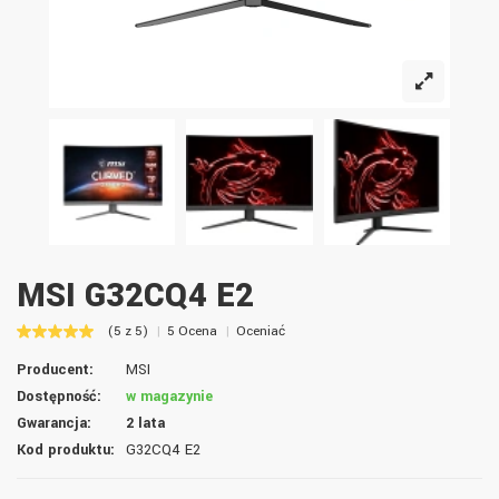
MSI G32CQ4 E2
(5 z 5)
5 Ocena
Oceniać
Producent:
MSI
Dostępność:
w magazynie
Gwarancja:
2 lata
Kod produktu:
G32CQ4 E2