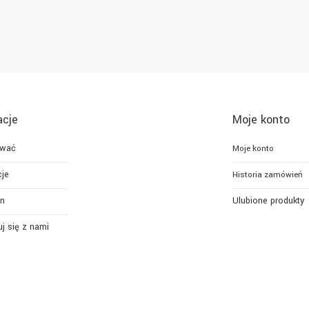
acje
Moje konto
ować
Moje konto
je
Historia zamówień
n
Ulubione produkty
j się z nami