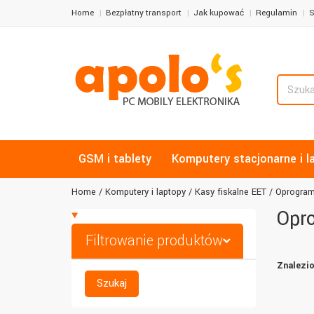
Home
Bezpłatny transport
Jak kupować
Regulamin
S
GSM i tablety
Komputery stacjonarne i l
Home
Komputery i laptopy
Kasy fiskalne EET
Oprogram
Opro
Filtrowanie produktów
Znalezio
Szukaj