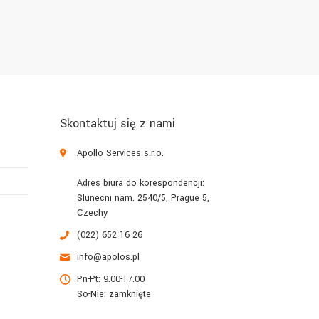
Skontaktuj się z nami
Apollo Services s.r.o.
Adres biura do korespondencji:
Slunecni nam. 2540/5, Prague 5,
Czechy
(022) 652 16 26
info@apolos.pl
Pn-Pt: 9.00-17.00
So-Nie: zamknięte