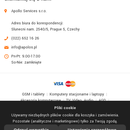
Apollo Services s.r.o.
Adres biura do korespondencji:
Slunecni nam. 2540/5, Prague 5, Czechy
(022) 652 16 26
info@apolos.pl
Pn-Pt: 9.00-17.00
So-Nie: zamknięte
GSM i tablety
Komputery stacjonarne i laptopy
Akcesoria komputerowe
TV, Video, Audio
AGD
Warsztat i hobby
Gry i zabawki
Pliki cookie
Używamy niezbędnych plików cookie dla koszyka i zamówienia.
© 2017-2026
Apollo Multimedia
. All Rights Reserved.
Pozostałe (analityczne i marketingowe) tylko za Twoją zgodą.
Odrzuć wszystkie
Ustawienia szczegółowe