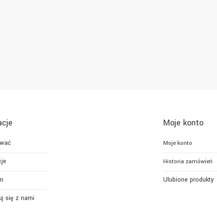
acje
Moje konto
ować
Moje konto
je
Historia zamówień
n
Ulubione produkty
j się z nami