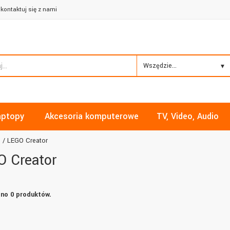
kontaktuj się z nami
Wszędzie...
aptopy
Akcesoria komputerowe
TV, Video, Audio
O
LEGO Creator
O Creator
no 0 produktów.