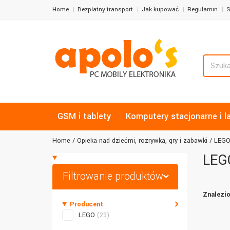
Home
Bezpłatny transport
Jak kupować
Regulamin
S
GSM i tablety
Komputery stacjonarne i l
Home
Opieka nad dziećmi, rozrywka, gry i zabawki
LEG
LEG
Filtrowanie produktów
Znalezio
Producent
LEGO
(23)