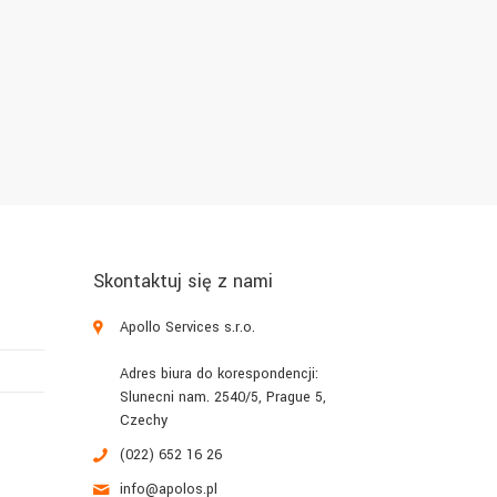
Skontaktuj się z nami
Apollo Services s.r.o.
Adres biura do korespondencji:
Slunecni nam. 2540/5, Prague 5,
Czechy
(022) 652 16 26
info@apolos.pl