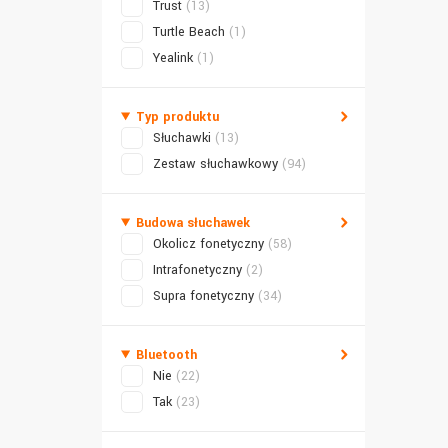
Trust
(13)
Turtle Beach
(1)
Yealink
(1)
Typ produktu
Słuchawki
(13)
Zestaw słuchawkowy
(94)
Budowa słuchawek
Okolicz fonetyczny
(58)
Intrafonetyczny
(2)
Supra fonetyczny
(34)
Bluetooth
Nie
(22)
Tak
(23)