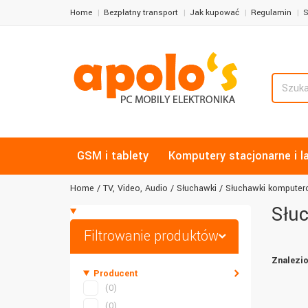
Home
Bezpłatny transport
Jak kupować
Regulamin
S
GSM i tablety
Komputery stacjonarne i l
Home
TV, Video, Audio
Słuchawki
Słuchawki kompute
Słu
Filtrowanie produktów
Znalezio
Producent
(0)
(0)