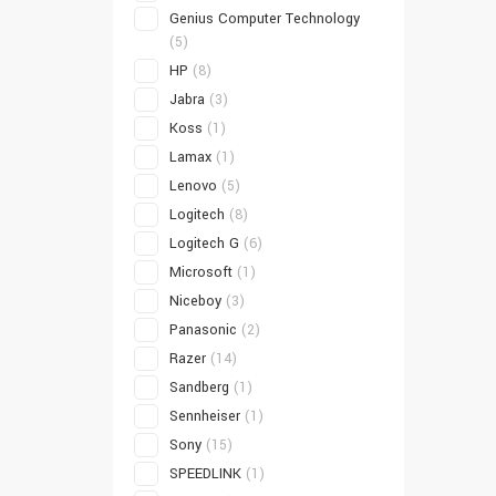
Genius Computer Technology
(5)
HP
(8)
Jabra
(3)
Koss
(1)
Lamax
(1)
Lenovo
(5)
Logitech
(8)
Logitech G
(6)
Microsoft
(1)
Niceboy
(3)
Panasonic
(2)
Razer
(14)
Sandberg
(1)
Sennheiser
(1)
Sony
(15)
SPEEDLINK
(1)