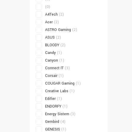
(0)
A4Tech
(2)
Acer
(2)
ASTRO Gaming
(2)
ASUS
(2)
BLOODY
(2)
Candy
(1)
Canyon
(1)
Connect IT
(3)
Corsair
(1)
COUGAR Gaming
(1)
Creative Labs
(1)
Edifier
(1)
ENDORFY
(1)
Energy Sistem
(3)
Gembird
(4)
GENESIS
(1)