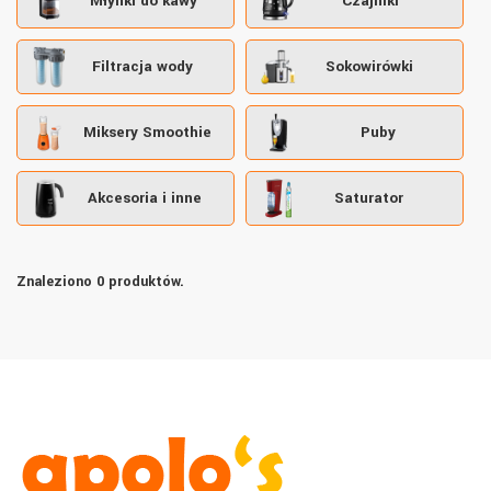
Młynki do kawy
Czajniki
Filtracja wody
Sokowirówki
Miksery Smoothie
Puby
Akcesoria i inne
Saturator
Znaleziono 0 produktów.