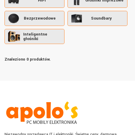
HiFi
Głośniki imprezowe
Bezprzewodowe
Soundbary
Inteligentne
głośniki
Znaleziono 0 produktów.
Niezawodny sprzedawca IT i elektroniki. Świetne ceny, darmowa