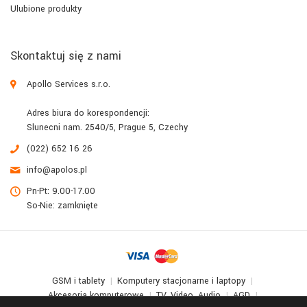
Ulubione produkty
Skontaktuj się z nami
Apollo Services s.r.o.
Adres biura do korespondencji:
Slunecni nam. 2540/5, Prague 5, Czechy
(022) 652 16 26
info@apolos.pl
Pn-Pt: 9.00-17.00
So-Nie: zamknięte
GSM i tablety
Komputery stacjonarne i laptopy
Akcesoria komputerowe
TV, Video, Audio
AGD