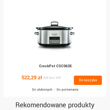
CrockPot CSC063X
522,29 zł
425 bez VAT
Do koszyka
Do ulubionych
Do porównania
Rekomendowane produkty