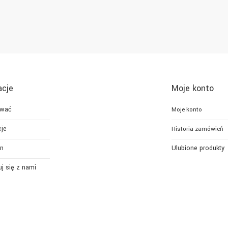
acje
Moje konto
ować
Moje konto
je
Historia zamówień
n
Ulubione produkty
j się z nami