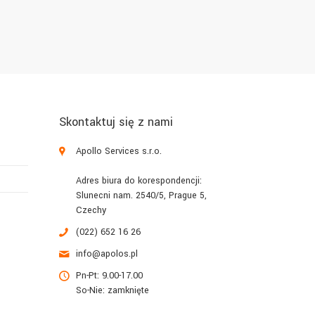
Skontaktuj się z nami
Apollo Services s.r.o.
Adres biura do korespondencji:
Slunecni nam. 2540/5, Prague 5,
Czechy
(022) 652 16 26
info@apolos.pl
Pn-Pt: 9.00-17.00
So-Nie: zamknięte