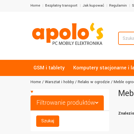
Home
Bezpłatny transport
Jak kupować
Regulamin
S
GSM i tablety
Komputery stacjonarne i l
Home
Warsztat i hobby
Relaks w ogrodzie
Meble ogr
Meb
Filtrowanie produktów
Znalezio
Szukaj