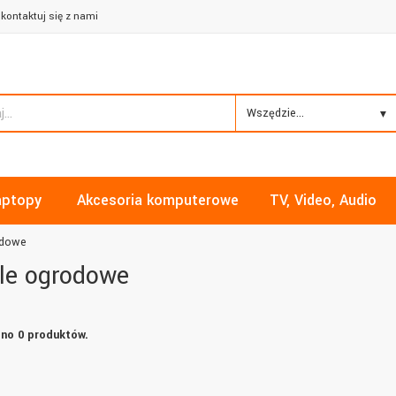
kontaktuj się z nami
Wszędzie...
aptopy
Akcesoria komputerowe
TV, Video, Audio
odowe
le ogrodowe
no 0 produktów.