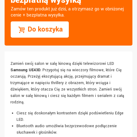
bezpłatną wysyłką
Zamów ten produkt już dziś, a otrzymasz go w obniżonej
cenie + bezpłatna wysyłka.
Do koszyka
Zamień swój salon w salę kinową dzięki telewizorowi LED
Samsung UE43D
. Przygotuj się na wieczory filmowe, które Cię
oczarują. Przeżyj ekscytującą akcję, przejmujący dramat i
trzymające w napięciu thrillery z obrazem, który wciąga i
dźwiękiem, który otacza Cię ze wszystkich stron. Zamień swój
salon w salę kinową i ciesz się każdym filmem i serialem z całą
rodziną.
Ciesz się doskonałym kontrastem dzięki podświetleniu Edge
LED.
Bluetooth audio umożliwia bezprzewodowe podłączenie
słuchawek i głośników.