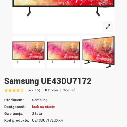
Samsung UE43DU7172
(4.2 z 5)
8 Ocena
Oceniać
Producent:
Samsung
Dostępność:
brak na stanie
Gwarancja:
2 lata
Kod produktu:
UE43DU7172UXXH