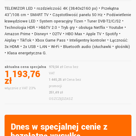
TELEWIZOR LED • rozdzielczość 4K (3840x2160 px) • Przekątna
43"/108 cm • SMART TV • Częstotliwość panelu 50 Hz • Podświetlenie
krawędziowe LED • System operacyjny Tizen • Tuner DVB-T2/C/S2 •
Technologia HDR • HbbTV 2.0 • Tryb gry • obsługa Netflix • Youtube •
Amazon Prime • Disney+ • O2TV • HBO Max • Apple TV • Spotify •
Airplay • TikTok • Xbox Game Pass • Inteligentny kontroler • Łączność:
3x HDMI • 2x USB • LAN • Wi-Fi • Bluetooth audio (słuchawki • głośniki)
• Klasa energetyczna G.
aktualna cena specjalna
970,54 zł
Cena bez
1 193,76
VAT
zł
1 445,25 zł
Cena bez
promocji
włącznie z VAT 23%
251,49 zł
OSZCZĘDZASZ
Dnes w specjalnej cenie z