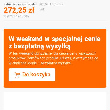
aktualna cena specjalna
221,34 zł
Cena bez
272,25 zł
VAT
włącznie z VAT 23%
W weekend w specjalnej cenie
z bezpłatną wysyłką
W ten weekend obniżyliśmy dla ciebie cenę większości
produktów. Zamów ten produkt już dziś, a otrzymasz go
w obniżonej cenie + bezpłatna wysyłka.
Do koszyka