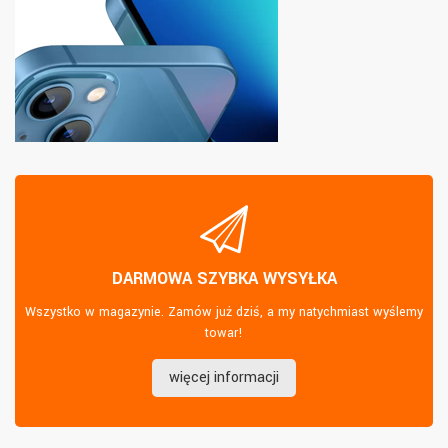
DARMOWA SZYBKA WYSYŁKA
Wszystko w magazynie. Zamów już dziś, a my natychmiast wyślemy
towar!
więcej informacji