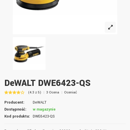
DeWALT DWE6423-QS
(4.3 z 5)
3 Ocena
Oceniać
Producent:
DeWALT
Dostępność:
w magazynie
Kod produktu:
DWE6423-QS