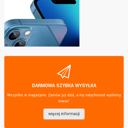
DARMOWA SZYBKA WYSYŁKA
Wszystko w magazynie. Zamów już dziś, a my natychmiast wyślemy
towar!
więcej informacji