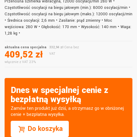
Przenośna szlifierka wibracyjna, 12000 oscylacji/min 280 W •
Częstotliwość oscylacji na biegu jałowym (min.): 8000 oscylacji/min •
Częstotliwość oscylacji na biegu jałowym (maks.): 12000 oscylacji/min
• Średnica oscylacji: 2,6 mm • Zasilanie: prąd zmienny • Moc
wejściowa: 280 W • Głębokość: 170 mm • Wysokość: 140 mm • Waga:
1,28 kg •
aktualna cena specjalna
332,94 zł
Cena bez
409,52 zł
VAT
włącznie z VAT 23%
Dnes w specjalnej cenie z
bezpłatną wysyłką
Zamów ten produkt już dziś, a otrzymasz go w obniżonej
cenie + bezpłatna wysyłka.
Do koszyka