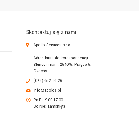
Skontaktuj się z nami
Apollo Services s.r.o.
Adres biura do korespondencji:
Slunecni nam. 2540/5, Prague 5,
Czechy
(022) 652 16 26
info@apolos.pl
Pn-Pt: 9.00-17.00
So-Nie: zamknięte