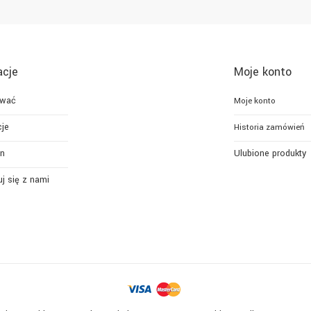
acje
Moje konto
ować
Moje konto
je
Historia zamówień
n
Ulubione produkty
j się z nami