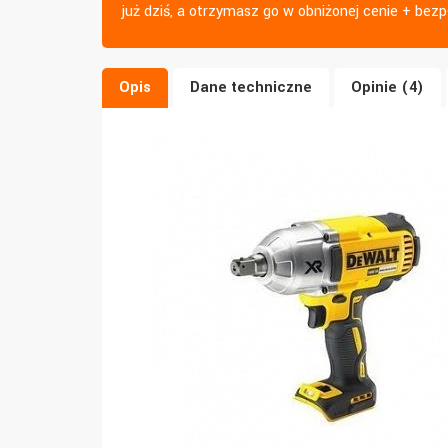
już dziś, a otrzymasz go w obniżonej cenie + bezp
Opis
Dane techniczne
Opinie (4)