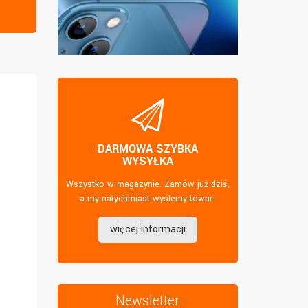
DARMOWA SZYBKA
WYSYŁKA
Wszystko w magazynie. Zamów już dziś,
a my natychmiast wyślemy towar!
więcej informacji
Newsletter