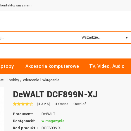
kontaktuj się z nami
Wszędzie...
aptopy
Akcesoria komputerowe
TV, Video, Audio
atu i hobby
Wiercenie i wkręcanie
DeWALT DCF899N-XJ
(4.3 z 5)
4 Ocena
Oceniać
Mariusz, Bydgoszcz
Piotr, Lublin
Producent:
DeWALT
Dobrze mi doradzili, towary dotarły
Niskie ceny, bezpłatna wysy
Dostępność:
w magazynie
szybko. Wszystko tak, jak powinno
pomocny personel i szybka
Kod produktu:
DCF899N-XJ
być.
Dobrze zrobiłem, żeby kupi