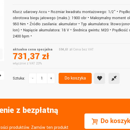
właśnie tutaj.
Klucz udarowy Accu • Rozmiar kwadratu montażowego: 1/2" • Prędk
obrotowa biegu jałowego (maks.): 1900 obr • Maksymalny moment o
950 Nm • Źródło zasilania: akumulator • Typ akumulatora: litowo-jono
Ion) • Napięcie akumulatora: 18 V • Średnica gwintu: M20 • Prędkość 
2400 bpm •
aktualna cena specjalna
594,61 zł
Cena bez VAT
731,37 zł
włącznie z VAT 23%
Do koszyka
Sztuka:
-
+
enie z bezpłatną
Do koszy
szości produktów. Zamów ten produkt