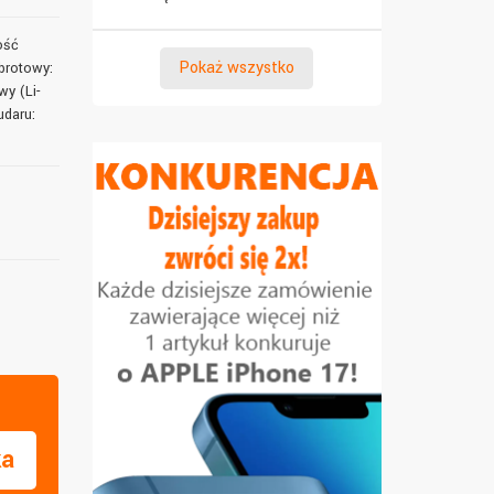
ość
Pokaż wszystko
brotowy:
wy (Li-
udaru:
ka