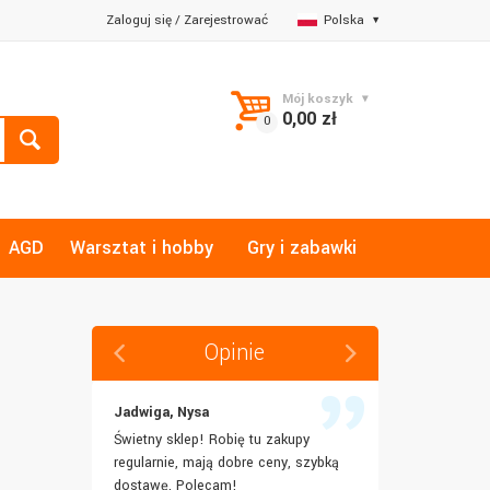
Zaloguj się
/
Zarejestrować
Polska
Mój koszyk
0,00 zł
AGD
Warsztat i hobby
Gry i zabawki
Opinie
Jadwiga, Nysa
Mariusz, By
łka,
Świetny sklep! Robię tu zakupy
Dobrze mi dora
 dostawa.
regularnie, mają dobre ceny, szybką
szybko. Wszys
ć laptopa
dostawę. Polecam!
być.